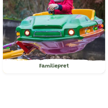
Familiepret
Openlucht theater
Steenkolenmijn
Mystery House Valkenburg