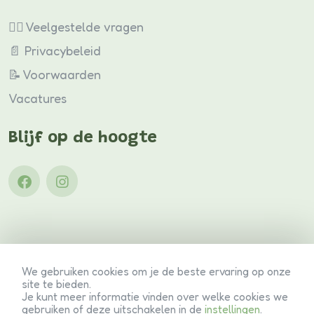
🙋‍♀️ Veelgestelde vragen
📄 Privacybeleid
📝 Voorwaarden
Vacatures
Blijf op de hoogte
Volg ons op Facebook
Volg ons op Instagram
We gebruiken cookies om je de beste ervaring op onze
Copyright © 2026 Familiecamping ’t Hemelke
site te bieden.
Je kunt meer informatie vinden over welke cookies we
Betaal veilig met:
gebruiken of deze uitschakelen in de
instellingen
.