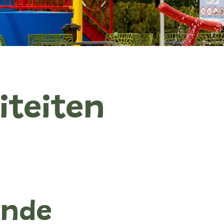
liteiten
ende